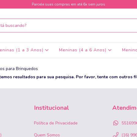
Parcele suas compras em até 6x sem juros
eninas (1 a 3 Anos)
Meninas (4 a 6 Anos)
Menino
os para Brinquedos
temos resultados para sua pesquisa. Por favor, tente com outros fil
Institucional
Atendim
Política de Privacidade
551699
)
Quem Somos
(16) 99