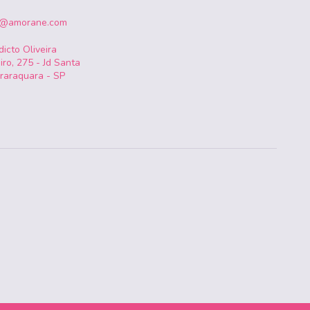
o@amorane.com
icto Oliveira
iro, 275 - Jd Santa
Araraquara - SP