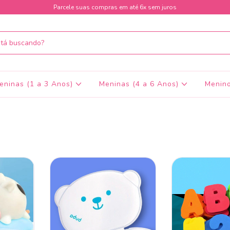
Parcele suas compras em até 6x sem juros
eninas (1 a 3 Anos)
Meninas (4 a 6 Anos)
Menino