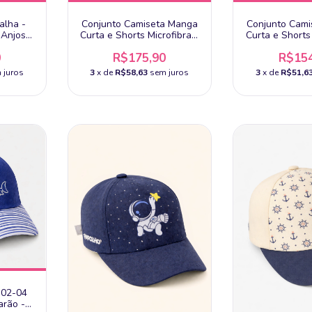
alha -
Conjunto Camiseta Manga
Conjunto Cam
 Anjos
Curta e Shorts Microfibra -
Curta e Shorts 
Anjos Baby
Anjos 
0
R$175,90
R$154
 juros
3
x de
R$58,63
sem juros
3
x de
R$51,6
 02-04
arão -