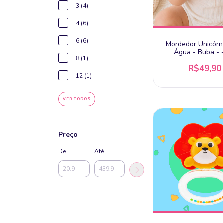
3 (4)
4 (6)
6 (6)
Mordedor Unicórn
Água - Buba -
8 (1)
R$49,90
12 (1)
VER TODOS
Preço
De
Até