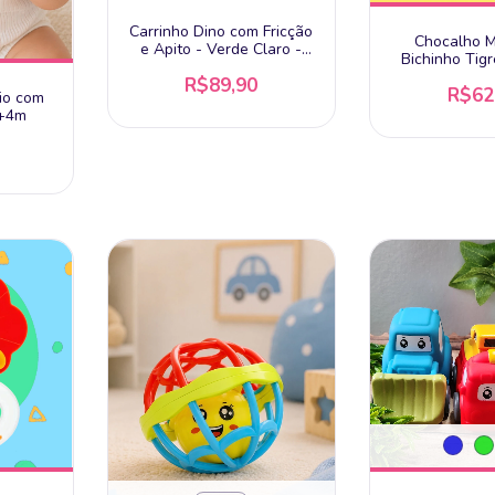
Carrinho Dino com Fricção
Chocalho 
e Apito - Verde Claro -
Bichinho Tigr
Buba - +12m
Pimpo
R$89,90
R$62
io com
 +4m