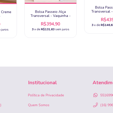
Bolsa Pass
Transversal -
Bolsa Passeio Alça
e Creme
Transversal - Vaquinha -
-
R$439
R$394,90
0
3
x de
R$146,6
3
x de
R$131,63
sem juros
 juros
Institucional
Atendim
Política de Privacidade
551699
)
Quem Somos
(16) 99