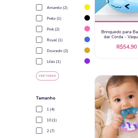
Amarelo (2)
Preto (1)
Pink (2)
Brinquedo para B
dar Corda - Vaqu
Royal (1)
Pimpolho +
R$54,90
Dourado (2)
Lilás (1)
VER TODOS
Tamanho
1 (4)
10 (1)
2 (7)