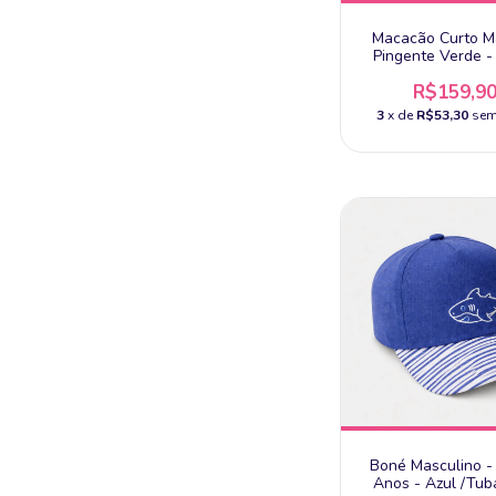
Macacão Curto M
Pingente Verde -
Baby
R$159,9
3
x de
R$53,30
sem
Boné Masculino -
Anos - Azul /Tub