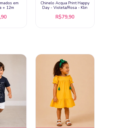
nimados em
Chinelo Acqua Print Happy
ba + 12m
Day - Violeta/Rosa - Klin
,90
R$79,90