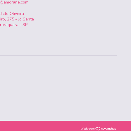
o@amorane.com
icto Oliveira
iro, 275 - Jd Santa
Araraquara - SP