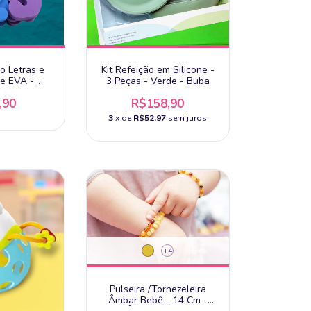
o Letras e
Kit Refeição em Silicone -
e EVA -
3 Peças - Verde - Buba
 +3 Anos
,90
R$158,90
3
x de
R$52,97
sem juros
+4
Pulseira /Tornezeleira
Âmbar Bebê - 14 Cm -