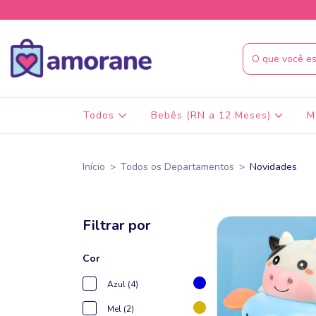
Todos
Bebês (RN a 12 Meses)
M
Início
>
Todos os Departamentos
>
Novidades
Filtrar por
Cor
Azul (4)
Mel (2)