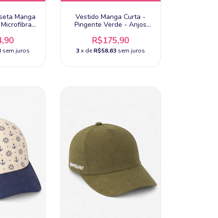
iseta Manga
Vestido Manga Curta -
Microfibra -
Pingente Verde - Anjos
Baby
Baby
,90
R$175,90
3
sem juros
3
x de
R$58,63
sem juros