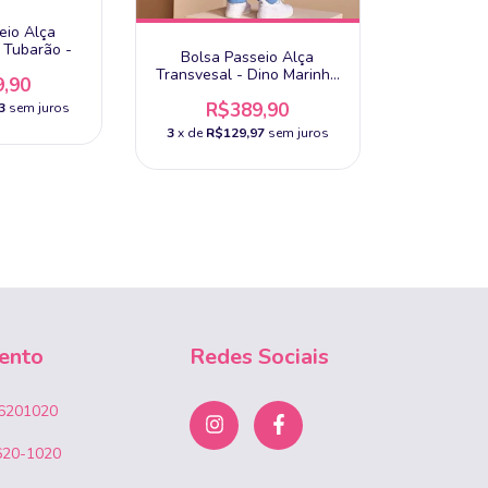
eio Alça
 Tubarão -
Bolsa Passeio Alça
Transvesal - Dino Marinho
,90
-
R$389,90
3
sem juros
3
x de
R$129,97
sem juros
ento
Redes Sociais
6201020
620-1020