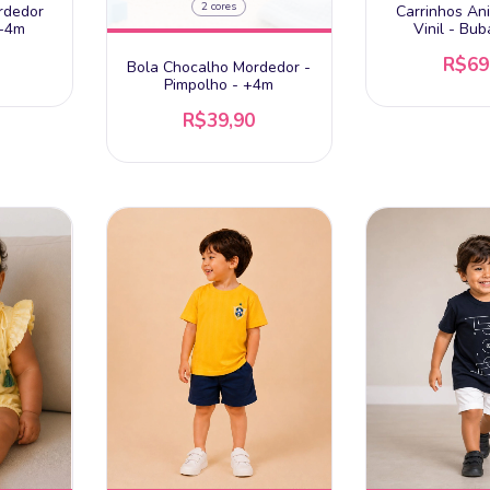
2 cores
rdedor
Carrinhos A
 +4m
Vinil - Bu
R$69
Bola Chocalho Mordedor -
Pimpolho - +4m
R$39,90