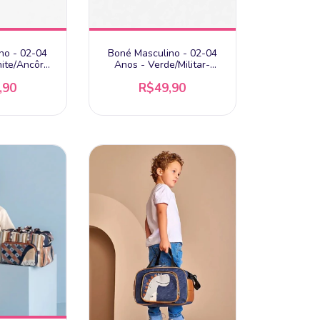
no - 02-04
Boné Masculino - 02-04
ite/Ancôra-
Anos - Verde/Militar-
lho
Pimpolho
,90
R$49,90