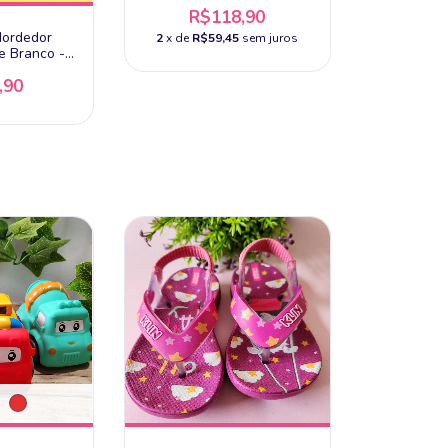
Âmbar Báltico
R$118,90
Mordedor
2
x de
R$59,45
sem juros
e Branco -
lho
,90