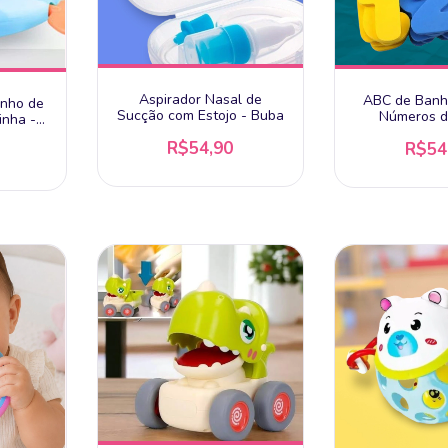
Aspirador Nasal de
ABC de Banh
anho de
Sucção com Estojo - Buba
Números d
inha -
Pimpolho -
4m
R$54,90
R$54