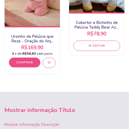
Cobertor e Bichinho de
Pelúcia Teddy Bear Azul
- Loani
R$78,90
Ursinho de Pelúcia que
Reza - Oração do Anjo
da Guarda - Buba - + 3m
ESPIAR
R$169,90
- Rosa
3
x de
R$56,63
sem juros
Mostrar informação Título
Mostrar informação Descrição