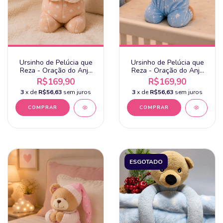
Ursinho de Pelúcia que
Ursinho de Pelúcia que
Reza - Oração do Anjo
Reza - Oração do Anjo
da Guarda - Buba - + 3m
da Guarda - Buba - + 3m
R$169,90
R$169,90
- Bege
- Azul
3
x de
R$56,63
sem juros
3
x de
R$56,63
sem juros
ESGOTADO