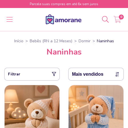
Parcele suas compras em até 6x sem juros
0
Início
>
Bebês (RN a 12 Meses)
>
Dormir
>
Naninhas
Naninhas
Filtrar