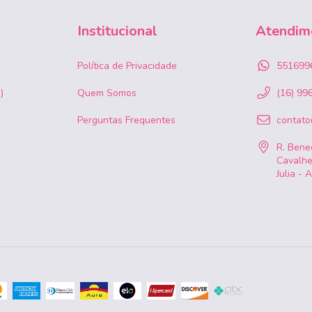
Institucional
Atendim
Política de Privacidade
551699
)
Quem Somos
(16) 99
Perguntas Frequentes
contat
R. Bened
Cavalhe
Julia - 