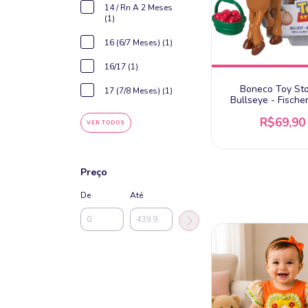
14 / Rn A 2 Meses
(1)
16 (6/7 Meses) (1)
16/17 (1)
Boneco Toy Sto
17 (7/8 Meses) (1)
Bullseye - Fische
Imaginext
R$69,90
VER TODOS
Preço
De
Até