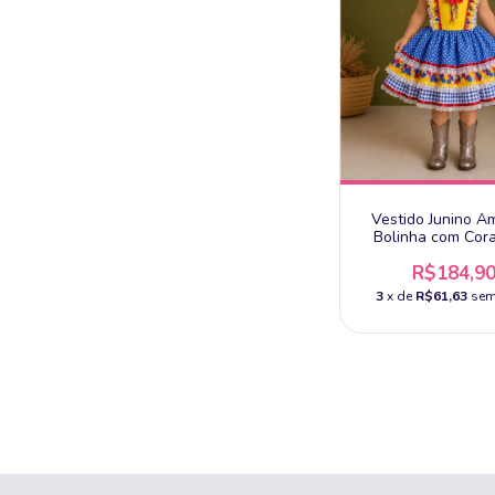
Vestido Junino A
Bolinha com Cor
R$184,9
3
x de
R$61,63
sem