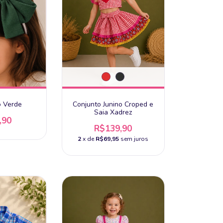
o Verde
Conjunto Junino Croped e
Saia Xadrez
,90
R$139,90
2
x de
R$69,95
sem juros