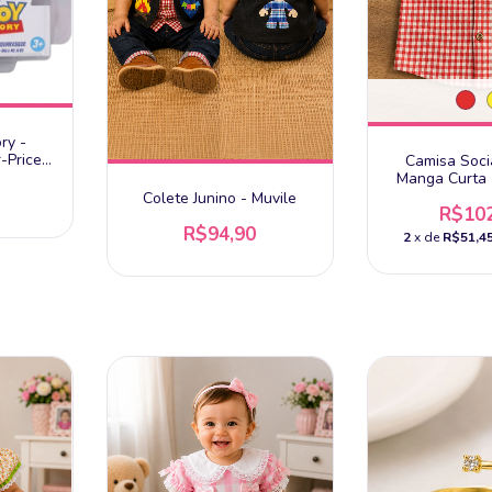
ry -
r-Price
Camisa Soci
Manga Curta 
Colete Junino - Muvile
R$102
R$94,90
2
x de
R$51,4