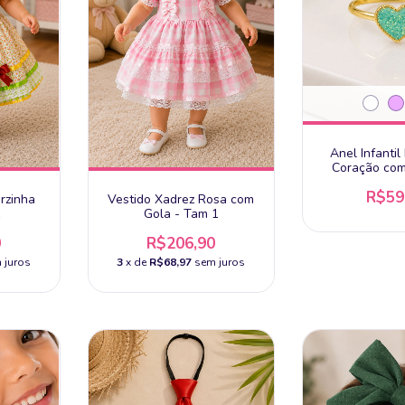
Anel Infantil
Coração com
Glitter - Ban
R$59
orzinha
Vestido Xadrez Rosa com
Gola - Tam 1
0
R$206,90
 juros
3
x de
R$68,97
sem juros