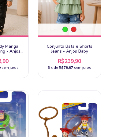
ody Manga
Conjunto Bata e Shorts
ng - Anjos
Jeans - Anjos Baby
Tam 18
,90
R$239,90
0
sem juros
3
x de
R$79,97
sem juros