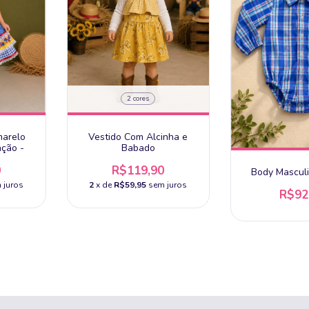
2 cores
marelo
Vestido Com Alcinha e
ação -
Babado
0
R$119,90
Body Mascul
 juros
2
x de
R$59,95
sem juros
R$92