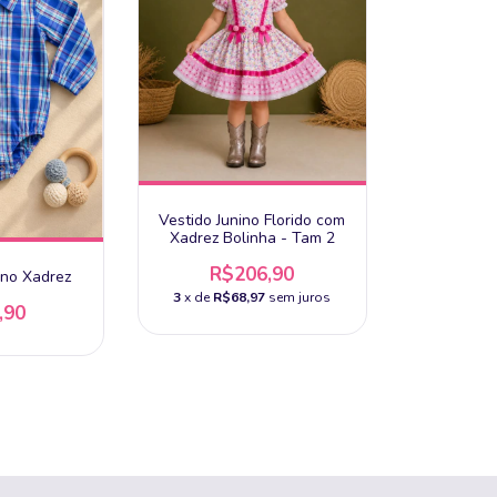
Vestido Junino Florido com
Xadrez Bolinha - Tam 2
R$206,90
ino Xadrez
3
x de
R$68,97
sem juros
,90