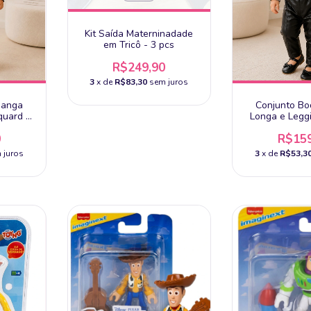
Kit Saída Materninadade
em Tricô - 3 pcs
R$249,90
3
x de
R$83,30
sem juros
Manga
Conjunto B
quard -
Longa e Leggi
 Baby
Baby - 
0
R$159
 juros
3
x de
R$53,3