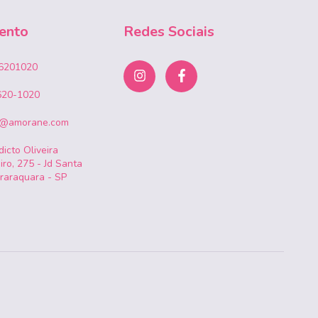
ento
Redes Sociais
6201020
620-1020
o@amorane.com
icto Oliveira
iro, 275 - Jd Santa
Araraquara - SP