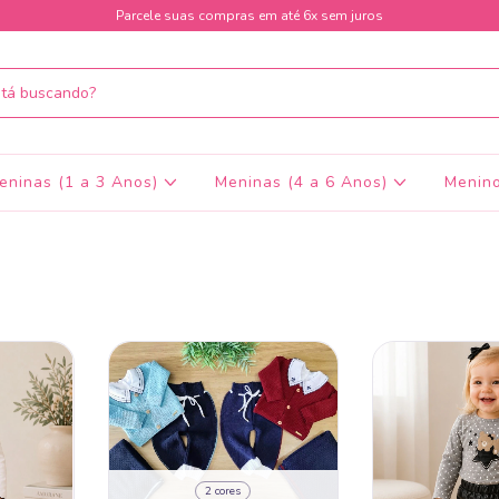
Parcele suas compras em até 6x sem juros
eninas (1 a 3 Anos)
Meninas (4 a 6 Anos)
Menino
2 cores