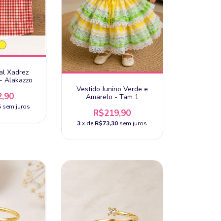
al Xadrez
- Alakazzo
Vestido Junino Verde e
,90
Amarelo - Tam 1
5
sem juros
R$219,90
3
x de
R$73,30
sem juros