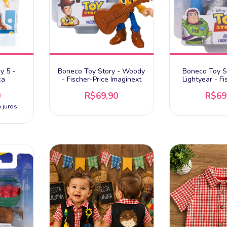
y 5 -
Boneco Toy Story - Woody
Boneco Toy St
ca
- Fischer-Price Imaginext
Lightyear - Fi
Imagin
0
R$69,90
R$69
 juros