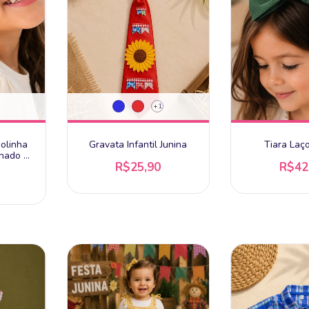
+1
golinha
Gravata Infantil Junina
Tiara Laç
nado e
R$25,90
R$42
 a Ouro