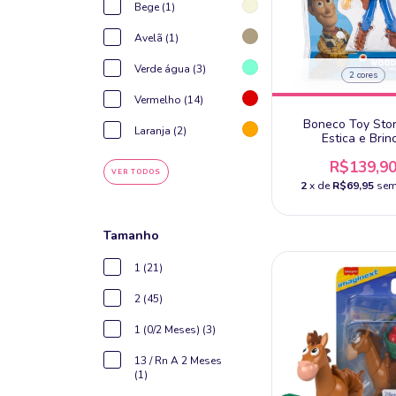
Bege (1)
Avelã (1)
Verde água (3)
2 cores
Vermelho (14)
Boneco Toy Stor
Laranja (2)
Estica e Brin
R$139,9
VER TODOS
2
x de
R$69,95
sem
Tamanho
1 (21)
2 (45)
1 (0/2 Meses) (3)
13 / Rn A 2 Meses
(1)