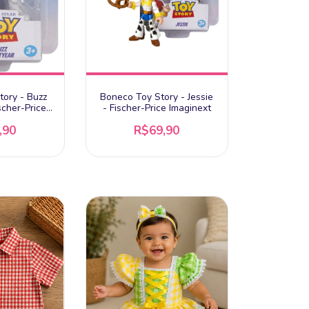
ory - Buzz
Boneco Toy Story - Jessie
scher-Price
- Fischer-Price Imaginext
ext
,90
R$69,90