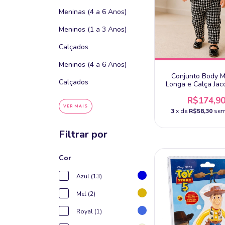
Meninas (4 a 6 Anos)
Meninos (1 a 3 Anos)
Calçados
Meninos (4 a 6 Anos)
Conjunto Body 
Calçados
Longa e Calça Jac
Tam 18 - Anjos
R$174,9
VER MAIS
3
x de
R$58,30
sem
Filtrar por
Cor
Azul (13)
Mel (2)
Royal (1)