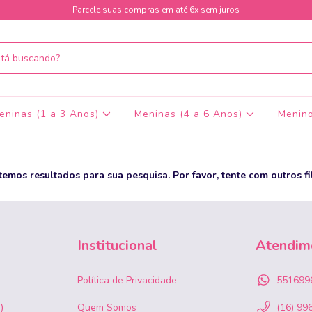
Parcele suas compras em até 6x sem juros
eninas (1 a 3 Anos)
Meninas (4 a 6 Anos)
Menino
temos resultados para sua pesquisa. Por favor, tente com outros fil
Institucional
Atendim
Política de Privacidade
551699
)
Quem Somos
(16) 99