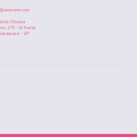
o@amorane.com
icto Oliveira
iro, 275 - Jd Santa
Araraquara - SP